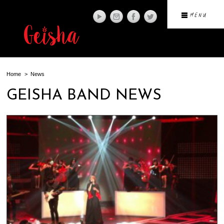
SEARCH
SEARCH
SEARCH
MENU
BY
BY
BY
NEWS
VIDEO
GALLERY
Home
News
GEISHA BAND NEWS